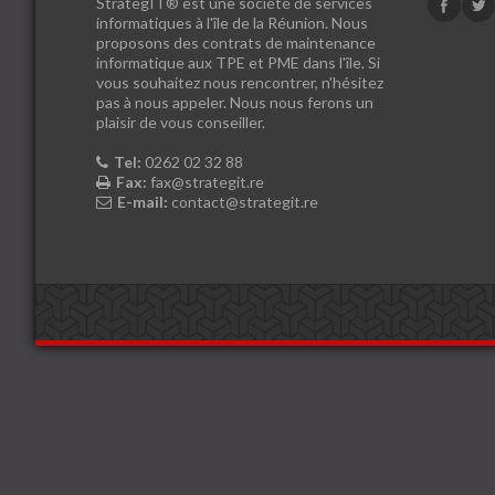
StrategIT® est une société de services
informatiques à l'île de la Réunion. Nous
proposons des contrats de maintenance
informatique aux TPE et PME dans l'île. Si
vous souhaitez nous rencontrer, n'hésitez
pas à nous appeler. Nous nous ferons un
plaisir de vous conseiller.
Tel:
0262 02 32 88
Fax:
fax@strategit.re
E-mail:
contact@strategit.re