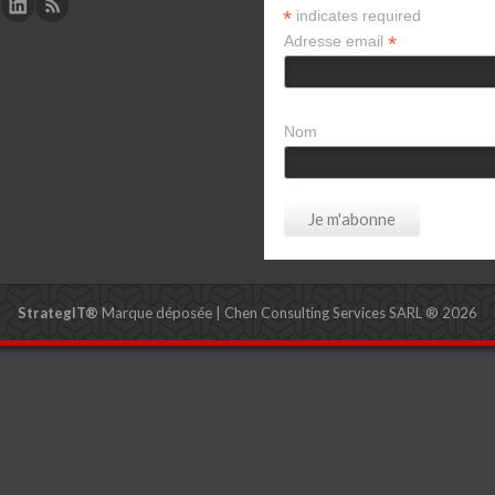
*
indicates required
*
Adresse email
Nom
StrategIT®
Marque déposée | Chen Consulting Services SARL ® 2026