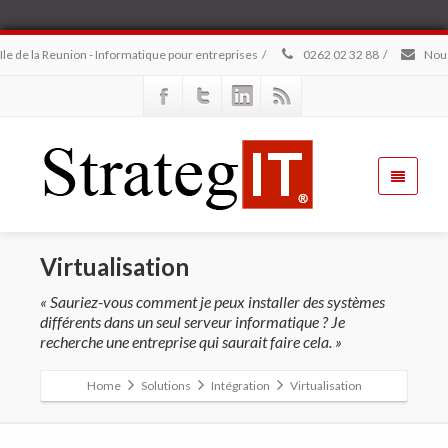
Ile de la Reunion - Informatique pour entreprises
/
0262 02 32 88
/
Nous
Virtualisation
« Sauriez-vous comment je peux installer des systèmes
différents dans un seul serveur informatique ? Je
recherche une entreprise qui saurait faire cela. »
Home
Solutions
Intégration
Virtualisation